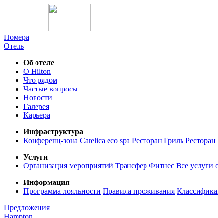
Номера
Отель
Об отеле
О Hilton
Что рядом
Частые вопросы
Новости
Галерея
Карьера
Инфраструктура
Конференц-зона
Carelica eco spa
Ресторан Гриль
Ресторан
Услуги
Организация мероприятий
Трансфер
Фитнес
Все услуги 
Информация
Программа лояльности
Правила проживания
Классифика
Предложения
Hampton