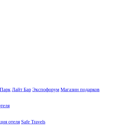
 Парк
Лайт Бар
Экспофорум
Магазин подарков
отеля
ция отеля
Safe Travels