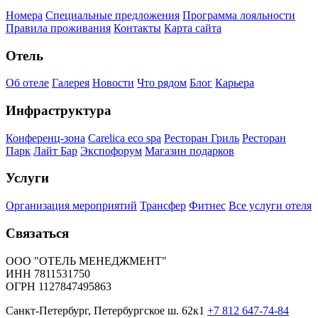
Номера
Специальные предложения
Программа лояльности
Правила проживания
Контакты
Карта сайта
Отель
Об отеле
Галерея
Новости
Что рядом
Блог
Карьера
Инфраструктура
Конференц-зона
Carelica eco spa
Ресторан Гриль
Ресторан
Парк
Лайт Бар
Экспофорум
Магазин подарков
Услуги
Организация мероприятий
Трансфер
Фитнес
Все услуги отеля
Связаться
ООО "ОТЕЛЬ МЕНЕДЖМЕНТ"
ИНН 7811531750
ОГРН 1127847495863
Санкт-Петербург, Петербургское ш. 62к1
+7 812 647-74-84