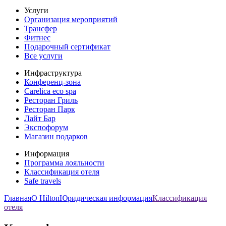
Услуги
Организация мероприятий
Трансфер
Фитнес
Подарочный сертификат
Все услуги
Инфраструктура
Конференц-зона
Carelica eco spa
Ресторан Гриль
Ресторан Парк
Лайт Бар
Экспофорум
Магазин подарков
Информация
Программа лояльности
Классификация отеля
Safe travels
Главная
О Hilton
Юридическая информация
Классификация
отеля