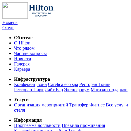
Номера
Отель
Об отеле
О Hilton
Что рядом
Частые вопросы
Новости
Галерея
Карьера
Инфраструктура
Конференц-зона
Carelica eco spa
Ресторан Гриль
Ресторан Парк
Лайт Бар
Экспофорум
Магазин подарков
Услуги
Организация мероприятий
Трансфер
Фитнес
Все услуги
отеля
Информация
Программа лояльности
Правила проживания
Классификация отеля
Safe Travels