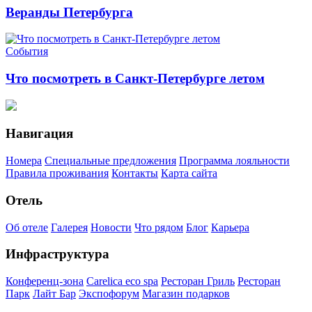
Веранды Петербурга
События
Что посмотреть в Санкт-Петербурге летом
Навигация
Номера
Специальные предложения
Программа лояльности
Правила проживания
Контакты
Карта сайта
Отель
Об отеле
Галерея
Новости
Что рядом
Блог
Карьера
Инфраструктура
Конференц-зона
Carelica eco spa
Ресторан Гриль
Ресторан
Парк
Лайт Бар
Экспофорум
Магазин подарков