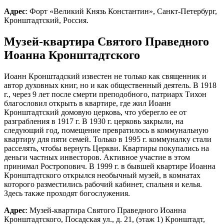
Адрес
: Форт «Великий Князь Константин», Санкт-Петербург,
Кронштадтский, Россия.
Музей-квартира Святого Праведного
Иоанна Кронштадтского
Иоанн Кронштадский известен не только как священник и
автор духовных книг, но и как общественный деятель. В 1918
г., через 9 лет после смерти преподобного, патриарх Тихон
благословил открыть в квартире, где жил Иоанн
Кронштадтский домовую церковь, что уберегло ее от
разграбления в 1917 г. В 1930 г. церковь закрыли, на
следующий год, помещение превратилось в коммунальную
квартиру для пяти семей. Только в 1995 г. коммуналку стали
расселять, чтобы вернуть Церкви. Квартиры покупались на
деньги частных инвесторов. Активное участие в этом
принимал Ростропович. В 1999 г. в бывшей квартире Иоанна
Кронштадтского открылся необычный музей, в комнатах
которого разместились рабочий кабинет, спальня и келья.
Здесь также проходят богослужения.
Адрес
: Музей-квартира Святого Праведного Иоанна
Кронштадтского, Посадская ул., д. 21, (этаж 1) Кронштадт,