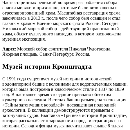
Часть старинных реликвий во время разграбления собора
спасли моряки и прихожане, которые были возвращены в
отреставрированный храм. Масштабная реставрация храма
закончилась в 2013 г., после чего собор был освящен и стал
главным храмом Военно-морского флота России. Сегодня
Никольский морской собор – действующий православный
храм, объект культурного наследия, в котором расположена
музейная экспозиция.
Адрес
: Морской собор святителя Николая Чудотворца,
Якорная площадь, Санкт-Петербург, Россия.
Музей истории Кронштадта
С 1991 года существует музей истории в исторической
водонапорной башне с колоннами для водоподъемных машин,
которая была построена в классическом стиле с 1837 по 1839
год. В настоящее время это здание признано объектом
культурного наследия. В стенах башни размещена экспозиция
«Тайны затонувших кораблей», посвященная подводной
археологии. В коллекции демонстрируются предметы с
затонувших судов. Выставка «Три века истории Кронштадта»,
которая рассказывает о зарождении города и страницах его
истории. Сегодня фонды музея насчитывают свыше 6 тысяч