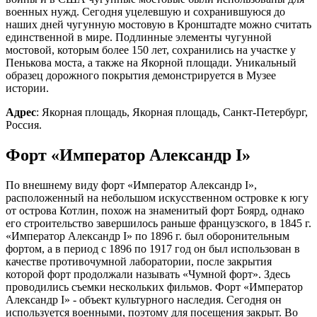
военных нужд. Сегодня уцелевшую и сохранившуюся до
наших дней чугунную мостовую в Кронштадте можно считать
единственной в мире. Подлинные элементы чугунной
мостовой, которым более 150 лет, сохранились на участке у
Пенькова моста, а также на Якорной площади. Уникальный
образец дорожного покрытия демонстрируется в Музее
истории.
Адрес
: Якорная площадь, Якорная площадь, Санкт-Петербург,
Россия.
Форт «Император Александр I»
По внешнему виду форт «Император Александр I»,
расположенный на небольшом искусственном островке к югу
от острова Котлин, похож на знаменитый форт Боярд, однако
его строительство завершилось раньше французского, в 1845 г.
«Император Александр I» по 1896 г. был оборонительным
фортом, а в период с 1896 по 1917 год он был использован в
качестве противочумной лаборатории, после закрытия
которой форт продолжали называть «Чумной форт». Здесь
проводились съемки нескольких фильмов. Форт «Император
Александр I» - объект культурного наследия. Сегодня он
используется военными, поэтому для посещения закрыт. Во