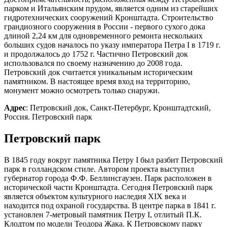
парком и Итальянским прудом, является одним из старейших
гидротехнических сооружений Кронштадта. Строительство
грандиозного сооружения в России - первого сухого дока
длиной 2,24 км для одновременного ремонта нескольких
больших судов началось по указу императора Петра I в 1719 г.
и продолжалось до 1752 г. Частично Петровский док
использовался по своему назначению до 2008 года.
Петровский док считается уникальным историческим
памятником. В настоящее время вход на территорию,
монумент можно осмотреть только снаружи.
Адрес
: Петровский док, Санкт-Петербург, Кронштадтский,
Россия. Петровский парк
Петровский парк
В 1845 году вокруг памятника Петру I был разбит Петровский
парк в голландском стиле. Автором проекта выступил
губернатор города Ф.Ф. Беллинсгаузен. Парк расположен в
исторической части Кронштадта. Сегодня Петровский парк
является объектом культурного наследия XIX века и
находится под охраной государства. В центре парка в 1841 г.
установлен 7-метровый памятник Петру I, отлитый П.К.
Клодтом по модели Теодора Жака. К Петровскому парку