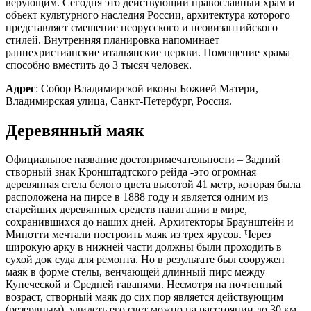
верующим. Сегодня это действующий православный храм и
объект культурного наследия России, архитектура которого
представляет смешение неорусского и неовизантийского
стилей. Внутренняя планировка напоминает
раннехристианские итальянские церкви. Помещение храма
способно вместить до 3 тысяч человек.
Адрес
: Собор Владимирской иконы Божией Матери,
Владимирская улица, Санкт-Петербург, Россия.
Деревянный маяк
Официальное название достопримечательности – Задний
створный знак Кронштадтского рейда -это огромная
деревянная стела белого цвета высотой 41 метр, которая была
расположена на пирсе в 1888 году и является одним из
старейших деревянных средств навигации в мире,
сохранившихся до наших дней. Архитекторы Браунштейн и
Минотти мечтали построить маяк из трех ярусов. Через
широкую арку в нижней части должны были проходить в
сухой док суда для ремонта. Но в результате был сооружен
маяк в форме стелы, венчающей длинный пирс между
Купеческой и Средней гаванями. Несмотря на почтенный
возраст, створный маяк до сих пор является действующим
(резервным), увидеть его свет можно на расстоянии до 30 км.