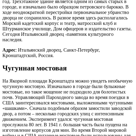
год. Трехэтажное здание является одним из самых старых в
городе, и изначально было образцом петровского барокко. В
ходе неоднократной перестройки первоначальное убранство
дворца не сохранилось. В разное время здесь располагались
Морской кадетский корпус и театр, матросский клуб и
Штурманское училище, Дом офицеров и издательство газеты.
Сегодня Итальянский дворец -памятник культурного
наследия.
Адрес
: Итальянский дворец, Санкт-Петербург,
Кронштадтский, Россия.
Чугунная мостовая
На Якорной площади Кронштадта можно увидеть необычную
чугунную мостовую. Изначально в городе были булыжные
мостовые, но такое мощение не подходило для болотистых
почв. Управляющий Пароходного завода во время поездки в
США заинтересовался мостовыми, выложенными чугунными
«шашками». Сначала подобным образом замостили заводской
двор, а потом – несколько городских улиц с интенсивным
движением. Эксперимент удался: чугунная мостовая
прослужила 80 лет. В 1941 г. большая часть была пущена на
изготовление корпусов для мин. Во время Второй мировой
войны и в США чугунные мостовые были использованы для