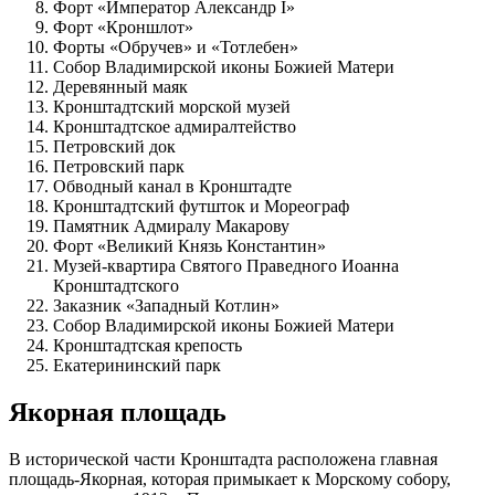
Форт «Император Александр I»
Форт «Кроншлот»
Форты «Обручев» и «Тотлебен»
Собор Владимирской иконы Божией Матери
Деревянный маяк
Кронштадтский морской музей
Кронштадтское адмиралтейство
Петровский док
Петровский парк
Обводный канал в Кронштадте
Кронштадтский футшток и Мореограф
Памятник Адмиралу Макарову
Форт «Великий Князь Константин»
Музей-квартира Святого Праведного Иоанна
Кронштадтского
Заказник «Западный Котлин»
Собор Владимирской иконы Божией Матери
Кронштадтская крепость
Екатерининский парк
Якорная площадь
В исторической части Кронштадта расположена главная
площадь-Якорная, которая примыкает к Морскому собору,