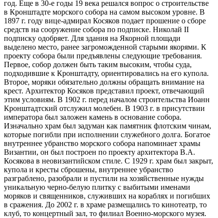
год. Еще в 30-е годы 19 века решался вопрос о строительстве
в Кронштадте морского собора на самом высоком уровне. В
1897 г. году вице-адмирал Косяков подает прошение о сборе
средств на сооружение собора по подписке. Николай II
подписку одобряет. Для здания на Якорной площади
выделено место, ранее загроможденной старыми якорями. К
проекту собора были предъявлены следующие требования.
Первое, собор должен быть таким высоким, чтобы суда,
подходившие к Кронштадту, ориентировались на его купола.
Второе, моряки обязательно должны обращать внимание на
крест. Архитектор Косяков представил проект, отвечающий
этим условиям. В 1902 г. перед началом строительства Иоанн
Кронштадтский отслужил молебен. В 1903 г. в присутствии
императора был заложен камень в основание собора.
Изначально храм был задуман как памятник флотским чинам,
которые погибли при исполнении служебного долга. Богатое
внутреннее убранство морского собора напоминает храмы
Византии, он был построен по проекту архитектора В.А.
Косякова в неовизантийском стиле. С 1929 г. храм был закрыт,
купола и кресты сброшены, внутреннее убранство
разграблено, разобрали и пустили на хозяйственные нужды
уникальную черно-белую плитку с выбитыми именами
моряков и священников, служивших на кораблях и погибших
в сражения. До 2002 г. в храме размещались то кинотеатр, то
клуб, то концертный зал, то филиал Военно-морского музея.