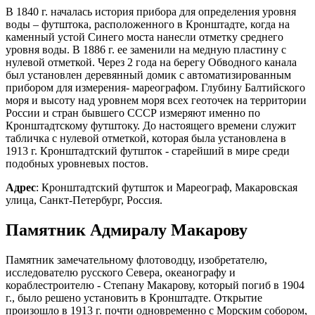
В 1840 г. началась история прибора для определения уровня
воды – футштока, расположенного в Кронштадте, когда на
каменный устой Синего моста нанесли отметку среднего
уровня воды. В 1886 г. ее заменили на медную пластину с
нулевой отметкой. Через 2 года на берегу Обводного канала
был установлен деревянный домик с автоматизированным
прибором для измерения- мареографом. Глубину Балтийского
моря и высоту над уровнем моря всех геоточек на территории
России и стран бывшего СССР измеряют именно по
Кронштадтскому футштоку. До настоящего времени служит
табличка с нулевой отметкой, которая была установлена в
1913 г. Кронштадтский футшток - старейший в мире среди
подобных уровневых постов.
Адрес
: Кронштадтский футшток и Мареограф, Макаровская
улица, Санкт-Петербург, Россия.
Памятник Адмиралу Макарову
Памятник замечательному флотоводцу, изобретателю,
исследователю русского Севера, океанографу и
кораблестроителю - Степану Макарову, который погиб в 1904
г., было решено установить в Кронштадте. Открытие
произошло в 1913 г. почти одновременно с Морским собором,