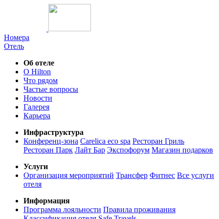
Номера
Отель
Об отеле
О Hilton
Что рядом
Частые вопросы
Новости
Галерея
Карьера
Инфраструктура
Конференц-зона
Carelica eco spa
Ресторан Гриль
Ресторан Парк
Лайт Бар
Экспофорум
Магазин подарков
Услуги
Организация мероприятий
Трансфер
Фитнес
Все услуги
отеля
Информация
Программа лояльности
Правила проживания
Классификация отеля
Safe Travels