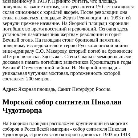
возведенному в 1913 г. Принято считать, что площадь
получила название потому, что здесь почти 150 лет находился
склад списанных с кораблей якорей. После революции она
стала называться площадью Жертв Революции, а в 1993 г. ей
вернули прежнее название. На Якорной площади хоронили
погибших во время восстаний и революций. Сегодня здесь
установлен памятный знак жертвам революции и горит
Вечный огонь. На площади стоит бронзовый памятник
полярному исследователю и герою Русско-японской войны
вице-адмиралу С.О. Макарову, который погиб на броненосце
«Петропавловск». Здесь же - Стена Славы с мемориальными
досками в память погибших защитников Кронштадта в годы
Великой Отечественной войны. На Якорной площади -
уникальная чугунная мостовая, протяженность которой
составляет 200 метров.
Адрес
: Якорная площадь, Санкт-Петербург, Россия.
Морской собор святителя Николая
Чудотворца
На Якорной площади расположен крупнейший из морских
соборов в Российской империи - собор святителя Николая
Чудотворца, строительство которого длилось с 1903 по 1913