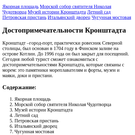
Якорная площадь
Морской собор святителя Николая
Чудотворца
Музей истории Кронштадта
Летний сад
Петровская пристань
Итальянский дворец
Чугунная мостовая
Достопри­мечательности Кронштадта
Кронштадт –город-порт, практически ровесник Северной
столицы, был основан в 1704 году в Финском заливе на
острове Котлин. До 1996 года он был закрыт для посещений.
Сегодня любой турист сможет ознакомиться с
достопримечательностями Кронштадта, которые связаны с
морем: это памятники мореплавателям и форты, музеи и
маяки, доки и пристани.
Содержание:
Якорная площадь
Морской собор святителя Николая Чудотворца
Музей истории Кронштадта
Летний сад
Петровская пристань
Итальянский дворец
Чугунная мостовая