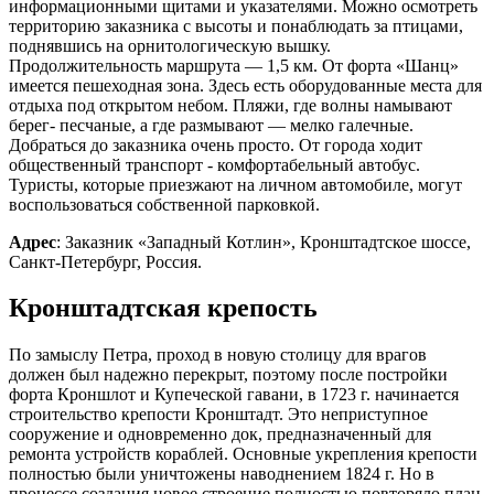
информационными щитами и указателями. Можно осмотреть
территорию заказника с высоты и понаблюдать за птицами,
поднявшись на орнитологическую вышку.
Продолжительность маршрута — 1,5 км. От форта «Шанц»
имеется пешеходная зона. Здесь есть оборудованные места для
отдыха под открытом небом. Пляжи, где волны намывают
берег- песчаные, а где размывают — мелко галечные.
Добраться до заказника очень просто. От города ходит
общественный транспорт - комфортабельный автобус.
Туристы, которые приезжают на личном автомобиле, могут
воспользоваться собственной парковкой.
Адрес
: Заказник «Западный Котлин», Кронштадтское шоссе,
Санкт-Петербург, Россия.
Кронштадтская крепость
По замыслу Петра, проход в новую столицу для врагов
должен был надежно перекрыт, поэтому после постройки
форта Кроншлот и Купеческой гавани, в 1723 г. начинается
строительство крепости Кронштадт. Это неприступное
сооружение и одновременно док, предназначенный для
ремонта устройств кораблей. Основные укрепления крепости
полностью были уничтожены наводнением 1824 г. Но в
процессе создания новое строение полностью повторяло план