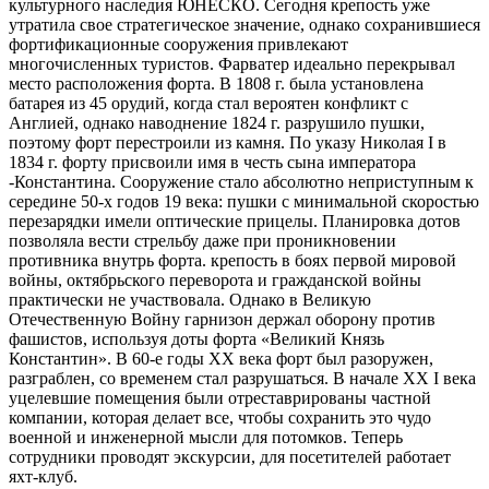
культурного наследия ЮНЕСКО. Сегодня крепость уже
утратила свое стратегическое значение, однако сохранившиеся
фортификационные сооружения привлекают
многочисленных туристов. Фарватер идеально перекрывал
место расположения форта. В 1808 г. была установлена
батарея из 45 орудий, когда стал вероятен конфликт с
Англией, однако наводнение 1824 г. разрушило пушки,
поэтому форт перестроили из камня. По указу Николая I в
1834 г. форту присвоили имя в честь сына императора
-Константина. Сооружение стало абсолютно неприступным к
середине 50-х годов 19 века: пушки с минимальной скоростью
перезарядки имели оптические прицелы. Планировка дотов
позволяла вести стрельбу даже при проникновении
противника внутрь форта. крепость в боях первой мировой
войны, октябрьского переворота и гражданской войны
практически не участвовала. Однако в Великую
Отечественную Войну гарнизон держал оборону против
фашистов, используя доты форта «Великий Князь
Константин». В 60-е годы ХХ века форт был разоружен,
разграблен, со временем стал разрушаться. В начале ХХ I века
уцелевшие помещения были отреставрированы частной
компании, которая делает все, чтобы сохранить это чудо
военной и инженерной мысли для потомков. Теперь
сотрудники проводят экскурсии, для посетителей работает
яхт-клуб.