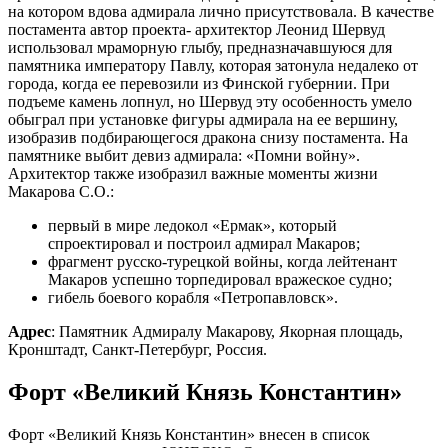
на котором вдова адмирала лично присутствовала. В качестве
постамента автор проекта- архитектор Леонид Шервуд
использовал мраморную глыбу, предназначавшуюся для
памятника императору Павлу, которая затонула недалеко от
города, когда ее перевозили из Финской губернии. При
подъеме камень лопнул, но Шервуд эту особенность умело
обыграл при установке фигуры адмирала на ее вершину,
изобразив подбирающегося дракона снизу постамента. На
памятнике выбит девиз адмирала: «Помни войну».
Архитектор также изобразил важные моменты жизни
Макарова С.О.:
первый в мире ледокол «Ермак», который
спроектировал и построил адмирал Макаров;
фрагмент русско-турецкой войны, когда лейтенант
Макаров успешно торпедировал вражеское судно;
гибель боевого корабля «Петропавловск».
Адрес
: Памятник Адмиралу Макарову, Якорная площадь,
Кронштадт, Санкт-Петербург, Россия.
Форт «Великий Князь Константин»
Форт «Великий Князь Константин» внесен в список