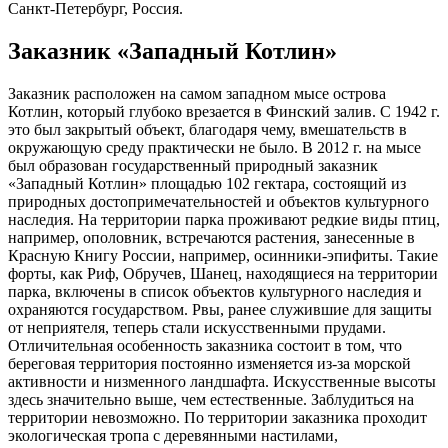
Санкт-Петербург, Россия.
Заказник «Западный Котлин»
Заказник расположен на самом западном мысе острова
Котлин, который глубоко врезается в Финский залив. С 1942 г.
это был закрытый объект, благодаря чему, вмешательств в
окружающую среду практически не было. В 2012 г. на мысе
был образован государственный природный заказник
«Западный Котлин» площадью 102 гектара, состоящий из
природных достопримечательностей и объектов культурного
наследия. На территории парка проживают редкие виды птиц,
например, ополовник, встречаются растения, занесенные в
Красную Книгу России, например, осинники-эпифиты. Такие
форты, как Риф, Обручев, Шанец, находящиеся на территории
парка, включены в список объектов культурного наследия и
охраняются государством. Рвы, ранее служившие для защиты
от неприятеля, теперь стали искусственными прудами.
Отличительная особенность заказника состоит в том, что
береговая территория постоянно изменяется из-за морской
активности и низменного ландшафта. Искусственные высоты
здесь значительно выше, чем естественные. Заблудиться на
территории невозможно. По территории заказника проходит
экологическая тропа с деревянными настилами,