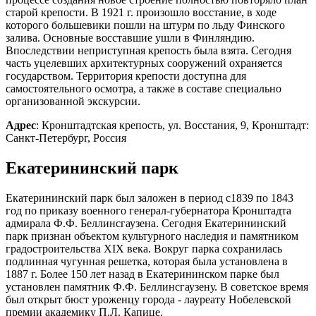
старой крепости. В 1921 г. произошло восстание, в ходе
которого большевики пошли на штурм по льду Финского
залива. Основные восставшие ушли в Финляндию.
Впоследствии неприступная крепость была взята. Сегодня
часть уцелевших архитектурных сооружений охраняется
государством. Территория крепости доступна для
самостоятельного осмотра, а также в составе специально
организованной экскурсии.
Адрес
: Кронштадтская крепость, ул. Восстания, 9, Кронштадт:
Санкт-Петербург, Россия
Екатерининский парк
Екатерининский парк был заложен в период с1839 по 1843
год по приказу военного генерал-губернатора Кронштадта
адмирала Ф.Ф. Беллинсгаузена. Сегодня Екатерининский
парк признан объектом культурного наследия и памятником
градостроительства XIX века. Вокруг парка сохранилась
подлинная чугунная решетка, которая была установлена в
1887 г. Более 150 лет назад в Екатерининском парке был
установлен памятник Ф.Ф. Беллинсгаузену. В советское время
был открыт бюст уроженцу города - лауреату Нобелевской
премии академику П.Л. Капице.