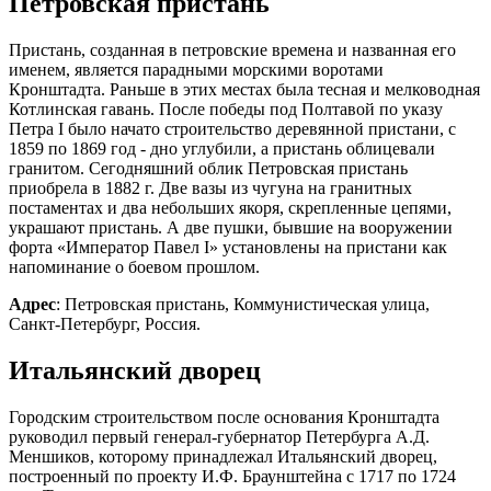
Петровская пристань
Пристань, созданная в петровские времена и названная его
именем, является парадными морскими воротами
Кронштадта. Раньше в этих местах была тесная и мелководная
Котлинская гавань. После победы под Полтавой по указу
Петра I было начато строительство деревянной пристани, с
1859 по 1869 год - дно углубили, а пристань облицевали
гранитом. Сегодняшний облик Петровская пристань
приобрела в 1882 г. Две вазы из чугуна на гранитных
постаментах и два небольших якоря, скрепленные цепями,
украшают пристань. А две пушки, бывшие на вооружении
форта «Император Павел I» установлены на пристани как
напоминание о боевом прошлом.
Адрес
: Петровская пристань, Коммунистическая улица,
Санкт-Петербург, Россия.
Итальянский дворец
Городским строительством после основания Кронштадта
руководил первый генерал-губернатор Петербурга А.Д.
Меншиков, которому принадлежал Итальянский дворец,
построенный по проекту И.Ф. Браунштейна с 1717 по 1724