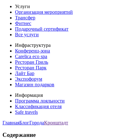
Услуги
Организация мероприятий
Трансфер
Фитнес
Подарочный сертификат
Все услуги
Инфраструктура
Конференц-зона
Carelica eco spa
Ресторан Гриль
Ресторан Парк
Лайт Бар
Экспофорум
Магазин подарков
Информация
Программа лояльности
Классификация отеля
Safe travels
Главная
Блог
Города
Кронштадт
Содержание