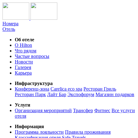
Номера
Отель
Об отеле
О Hilton
Что рядом
Частые вопросы
Новости
Галерея
Карьера
Инфраструктура
Конференц-зона
Carelica eco spa
Ресторан Гриль
Ресторан Парк
Лайт Бар
Экспофорум
Магазин подарков
Услуги
Организация мероприятий
Трансфер
Фитнес
Все услуги
отеля
Информация
Программа лояльности
Правила проживания
Классификация отеля
Safe Travels