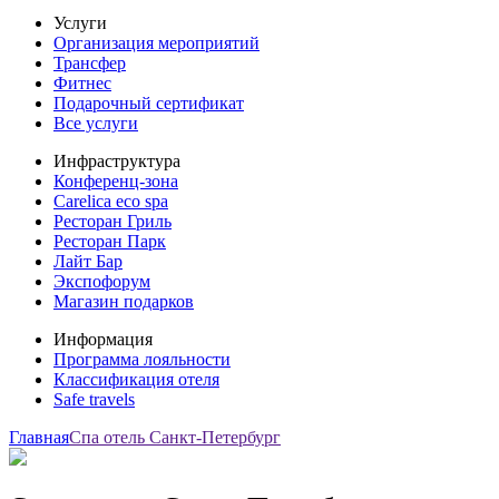
Услуги
Организация мероприятий
Трансфер
Фитнес
Подарочный сертификат
Все услуги
Инфраструктура
Конференц-зона
Carelica eco spa
Ресторан Гриль
Ресторан Парк
Лайт Бар
Экспофорум
Магазин подарков
Информация
Программа лояльности
Классификация отеля
Safe travels
Главная
Спа отель Cанкт-Петербург