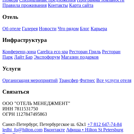
Правила проживания
Контакты
Карта сайта
Отель
Об отеле
Галерея
Новости
Что рядом
Блог
Карьера
Инфраструктура
Конференц-зона
Carelica eco spa
Ресторан Гриль
Ресторан
Парк
Лайт Бар
Экспофорум
Магазин подарков
Услуги
Организация мероприятий
Трансфер
Фитнес
Все услуги отеля
Связаться
ООО "ОТЕЛЬ МЕНЕДЖМЕНТ"
ИНН 7811531750
ОГРН 1127847495863
Санкт-Петербург, Петербургское ш. 62к1
+7 812 647-74-84
ledhi_fo@hilton.com
Вконтакте
Афиша • Hilton St Petersburg