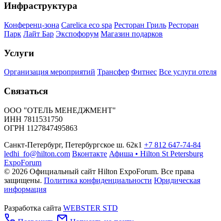
Инфраструктура
Конференц-зона
Carelica eco spa
Ресторан Гриль
Ресторан
Парк
Лайт Бар
Экспофорум
Магазин подарков
Услуги
Организация мероприятий
Трансфер
Фитнес
Все услуги отеля
Связаться
ООО "ОТЕЛЬ МЕНЕДЖМЕНТ"
ИНН 7811531750
ОГРН 1127847495863
Санкт-Петербург, Петербургское ш. 62к1
+7 812 647-74-84
ledhi_fo@hilton.com
Вконтакте
Афиша • Hilton St Petersburg
ExpoForum
© 2026 Официальный сайт Hilton ExpoForum. Все права
защищены.
Политика конфиденциальности
Юридическая
информация
Разработка сайта
WEBSTER STD