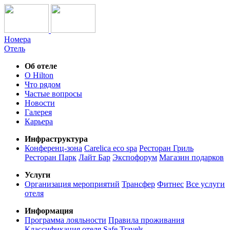
Номера
Отель
Об отеле
О Hilton
Что рядом
Частые вопросы
Новости
Галерея
Карьера
Инфраструктура
Конференц-зона
Carelica eco spa
Ресторан Гриль
Ресторан Парк
Лайт Бар
Экспофорум
Магазин подарков
Услуги
Организация мероприятий
Трансфер
Фитнес
Все услуги
отеля
Информация
Программа лояльности
Правила проживания
Классификация отеля
Safe Travels