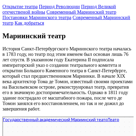
Открытие театра
Период Революции
Период Великой
отечественой войны
Современный Мариинский театр
Постановки Мариинского театра
Современный Мариинский
театр
Как добраться
Мариинский театр
История Санкт-Петербургского Мариинского театра началась
в 1783 году, но театр под этим именем был основан лишь 76
лет спустя. В указанном году Екатерина II подписала
императорский указ о создании театрального комитета и
открытии Большого Каменного театра в Санкт-Петербурге,
который стал предшественником Мариинки. В начале XIX
века архитектор Тома де Томон, известный своими проектами
на Васильевском острове, реконструировал театр, превратив
его в значимую достопримечательность. Однако в 1811 году
здание пострадало от масштабного пожара, после чего де
Томон занялся его восстановлением, но так и не дожил до
завершения работ.