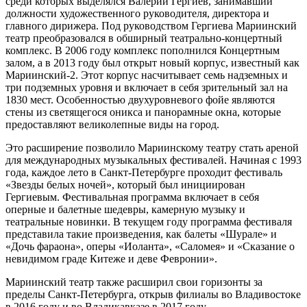
среди которых выделялся Валерий Гергиев, занимавший
должности художественного руководителя, директора и
главного дирижера. Под руководством Гергиева Мариинский
театр преобразовался в обширный театрально-концертный
комплекс. В 2006 году комплекс пополнился Концертным
залом, а в 2013 году был открыт новый корпус, известный как
Мариинский-2. Этот корпус насчитывает семь надземных и
три подземных уровня и включает в себя зрительный зал на
1830 мест. Особенностью двухуровневого фойе являются
стены из светящегося оникса и панорамные окна, которые
предоставляют великолепные виды на город.
Это расширение позволило Мариинскому театру стать ареной
для международных музыкальных фестивалей. Начиная с 1993
года, каждое лето в Санкт-Петербурге проходит фестиваль
«Звезды белых ночей», который был инициирован
Гергиевым. Фестивальная программа включает в себя
оперные и балетные шедевры, камерную музыку и
театральные новинки. В текущем году программа фестиваля
представила такие произведения, как балеты «Шурале» и
«Дочь фараона», оперы «Иоланта», «Саломея» и «Сказание о
невидимом граде Китеже и деве Февронии».
Мариинский театр также расширил свои горизонты за
пределы Санкт-Петербурга, открыв филиалы во Владивостоке
в 2016 году и во Владикавказе в 2017 году.