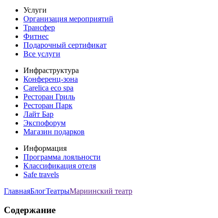
Услуги
Организация мероприятий
Трансфер
Фитнес
Подарочный сертификат
Все услуги
Инфраструктура
Конференц-зона
Carelica eco spa
Ресторан Гриль
Ресторан Парк
Лайт Бар
Экспофорум
Магазин подарков
Информация
Программа лояльности
Классификация отеля
Safe travels
Главная
Блог
Театры
Мариинский театр
Содержание