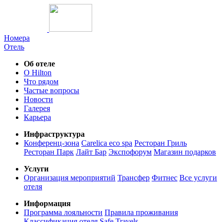
Номера
Отель
Об отеле
О Hilton
Что рядом
Частые вопросы
Новости
Галерея
Карьера
Инфраструктура
Конференц-зона
Carelica eco spa
Ресторан Гриль
Ресторан Парк
Лайт Бар
Экспофорум
Магазин подарков
Услуги
Организация мероприятий
Трансфер
Фитнес
Все услуги
отеля
Информация
Программа лояльности
Правила проживания
Классификация отеля
Safe Travels