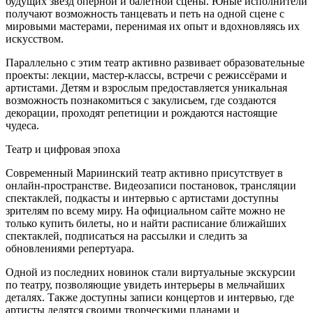
будущих звёзд оперной и балетной сцены. Юные исполнители
получают возможность танцевать и петь на одной сцене с
мировыми мастерами, перенимая их опыт и вдохновляясь их
искусством.
Параллельно с этим театр активно развивает образовательные
проекты: лекции, мастер-классы, встречи с режиссёрами и
артистами. Детям и взрослым предоставляется уникальная
возможность познакомиться с закулисьем, где создаются
декорации, проходят репетиции и рождаются настоящие
чудеса.
Театр и цифровая эпоха
Современный Мариинский театр активно присутствует в
онлайн-пространстве. Видеозаписи постановок, трансляции
спектаклей, подкасты и интервью с артистами доступны
зрителям по всему миру. На официальном сайте можно не
только купить билеты, но и найти расписание ближайших
спектаклей, подписаться на рассылки и следить за
обновлениями репертуара.
Одной из последних новинок стали виртуальные экскурсии
по театру, позволяющие увидеть интерьеры в мельчайших
деталях. Также доступны записи концертов и интервью, где
артисты делятся своими творческими планами и