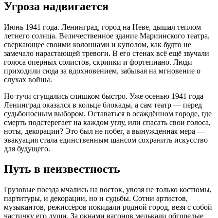
Угроза надвигается
Июнь 1941 года. Ленинград, город на Неве, дышал теплом
летнего солнца. Величественное здание Мариинского театра,
сверкающее своими колоннами и куполом, как будто не
замечало нарастающей тревоги. В его стенах всё ещё звучали
голоса оперных солистов, скрипки и фортепиано. Люди
приходили сюда за вдохновением, забывая на мгновение о
слухах войны.
Но тучи сгущались слишком быстро. Уже осенью 1941 года
Ленинград оказался в кольце блокады, а сам театр — перед
судьбоносным выбором. Оставаться в осаждённом городе, где
смерть подстерегает на каждом углу, или спасать свои голоса,
ноты, декорации? Это был не побег, а вынужденная мера —
эвакуация стала единственным шансом сохранить искусство
для будущего.
Путь в неизвестность
Грузовые поезда мчались на восток, увозя не только костюмы,
партитуры, и декорации, но и судьбы. Сотни артистов,
музыкантов, режиссёров покидали родной город, везя с собой
частичку его души. За окнами вагонов мелькали обгорелые