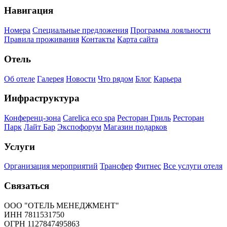
Навигация
Номера
Специальные предложения
Программа лояльности
Правила проживания
Контакты
Карта сайта
Отель
Об отеле
Галерея
Новости
Что рядом
Блог
Карьера
Инфраструктура
Конференц-зона
Carelica eco spa
Ресторан Гриль
Ресторан
Парк
Лайт Бар
Экспофорум
Магазин подарков
Услуги
Организация мероприятий
Трансфер
Фитнес
Все услуги отеля
Связаться
ООО "ОТЕЛЬ МЕНЕДЖМЕНТ"
ИНН 7811531750
ОГРН 1127847495863