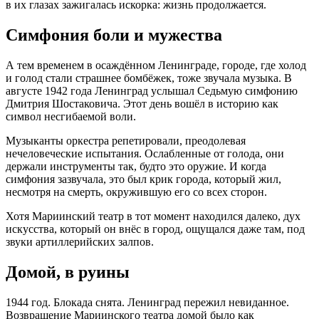
в их глазах зажигалась искорка: жизнь продолжается.
Симфония боли и мужества
А тем временем в осаждённом Ленинграде, городе, где холод
и голод стали страшнее бомбёжек, тоже звучала музыка. В
августе 1942 года Ленинград услышал Седьмую симфонию
Дмитрия Шостаковича. Этот день вошёл в историю как
символ несгибаемой воли.
Музыканты оркестра репетировали, преодолевая
нечеловеческие испытания. Ослабленные от голода, они
держали инструменты так, будто это оружие. И когда
симфония зазвучала, это был крик города, который жил,
несмотря на смерть, окружившую его со всех сторон.
Хотя Мариинский театр в тот момент находился далеко, дух
искусства, который он внёс в город, ощущался даже там, под
звуки артиллерийских залпов.
Домой, в руины
1944 год. Блокада снята. Ленинград пережил невиданное.
Возвращение Мариинского театра домой было как