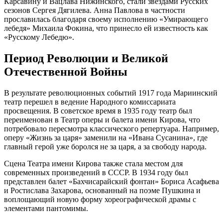
Карсавину и Вацлава Нижинского, стали звездами Русских
сезонов Сергея Дягилева. Анна Павлова в частности
прославилась благодаря своему исполнению «Умирающего
лебедя» Михаила Фокина, что принесло ей известность как
«Русскому Лебедю».
Период Революции и Великой
Отечественной Войны
В результате революционных событий 1917 года Мариинский
театр перешел в ведение Народного комиссариата
просвещения. В советское время в 1935 году театр был
переименован в Театр оперы и балета имени Кирова, что
потребовало пересмотра классического репертуара. Например,
оперу «Жизнь за царя» заменили на «Ивана Сусанина», где
главный герой уже боролся не за царя, а за свободу народа.
Сцена Театра имени Кирова также стала местом для
современных произведений в СССР. В 1934 году был
представлен балет «Бахчисарайский фонтан» Бориса Асафьева
и Ростислава Захарова, основанный на поэме Пушкина и
воплощающий новую форму хореографической драмы с
элементами пантомимы.