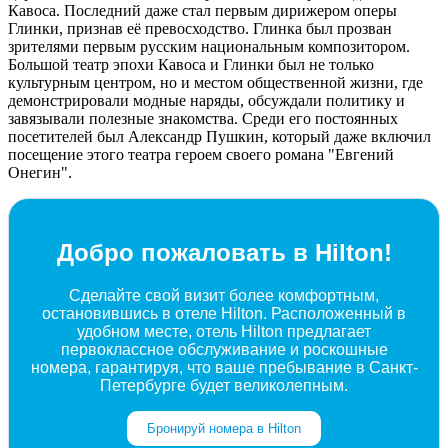
Кавоса. Последний даже стал первым дирижером оперы
Глинки, признав её превосходство. Глинка был прозван
зрителями первым русским национальным композитором.
Большой театр эпохи Кавоса и Глинки был не только
культурным центром, но и местом общественной жизни, где
демонстрировали модные наряды, обсуждали политику и
завязывали полезные знакомства. Среди его постоянных
посетителей был Александр Пушкин, который даже включил
посещение этого театра героем своего романа "Евгений
Онегин".
Добро пожаловать в Hilton!
Сделайте свой визит более комфортным,
остановившись в отеле Hilton. Расположенный в
удобном месте, отель Hilton предлагает
первоклассное обслуживание и роскошные
номера, гарантируя, что ваше пребывание в Санкт-
Петербурге будет великолепным.
Бронируй номера в Hilton