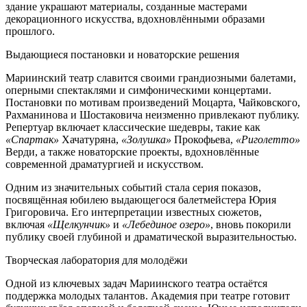
здание украшают материалы, созданные мастерами
декорационного искусства, вдохновлёнными образами
прошлого.
Выдающиеся постановки и новаторские решения
Мариинский театр славится своими грандиозными балетами,
оперными спектаклями и симфоническими концертами.
Постановки по мотивам произведений Моцарта, Чайковского,
Рахманинова и Шостаковича неизменно привлекают публику.
Репертуар включает классические шедевры, такие как
«Спартак»
Хачатуряна,
«Золушка»
Прокофьева,
«Риголетто»
Верди, а также новаторские проекты, вдохновлённые
современной драматургией и искусством.
Одним из значительных событий стала серия показов,
посвящённая юбилею выдающегося балетмейстера Юрия
Григоровича. Его интерпретации известных сюжетов,
включая
«Щелкунчик»
и
«Лебединое озеро»
, вновь покорили
публику своей глубиной и драматической выразительностью.
Творческая лаборатория для молодёжи
Одной из ключевых задач Мариинского театра остаётся
поддержка молодых талантов. Академия при театре готовит