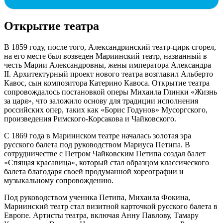
Открытие театра
В 1859 году, после того, Александринский театр-цирк сгорел,
на его месте был возведен Мариинский театр, названный в
честь Марии Александровны, жены императора Александра
II. Архитектурный проект нового театра возглавил Альберто
Кавос, сын композитора Катерино Кавоса. Открытие театра
сопровождалось постановкой оперы Михаила Глинки «Жизнь
за царя», что заложило основу для традиции исполнения
российских опер, таких как «Борис Годунов» Мусоргского,
произведения Римского-Корсакова и Чайковского.
С 1869 года в Мариинском театре началась золотая эра
русского балета под руководством Мариуса Петипа. В
сотрудничестве с Петром Чайковским Петипа создал балет
«Спящая красавица», который стал образцом классического
балета благодаря своей продуманной хореографии и
музыкальному сопровождению.
Под руководством ученика Петипа, Михаила Фокина,
Мариинский театр стал визитной карточкой русского балета в
Европе. Артисты театра, включая Анну Павлову, Тамару