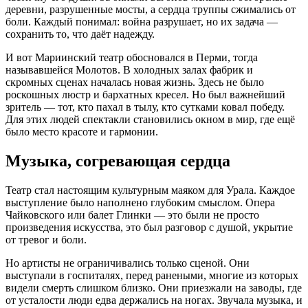
деревни, разрушенные мосты, а сердца труппы сжимались от
боли. Каждый понимал: война разрушает, но их задача —
сохранить то, что даёт надежду.
И вот Мариинский театр обосновался в Перми, тогда
называвшейся Молотов. В холодных залах фабрик и
скромных сценах началась новая жизнь. Здесь не было
роскошных люстр и бархатных кресел. Но был важнейший
зритель — тот, кто пахал в тылу, кто сутками ковал победу.
Для этих людей спектакли становились окном в мир, где ещё
было место красоте и гармонии.
Музыка, согревающая сердца
Театр стал настоящим культурным маяком для Урала. Каждое
выступление было наполнено глубоким смыслом. Опера
Чайковского или балет Глинки — это были не просто
произведения искусства, это был разговор с душой, укрытие
от тревог и боли.
Но артисты не ограничивались только сценой. Они
выступали в госпиталях, перед ранеными, многие из которых
видели смерть слишком близко. Они приезжали на заводы, где
от усталости люди едва держались на ногах. Звучала музыка, и