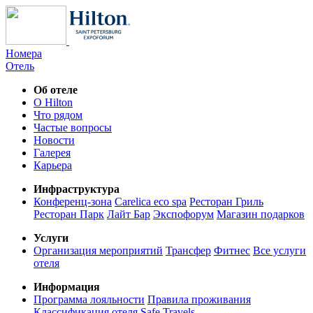
Номера
Отель
Об отеле
О Hilton
Что рядом
Частые вопросы
Новости
Галерея
Карьера
Инфраструктура
Конференц-зона
Carelica eco spa
Ресторан Гриль
Ресторан Парк
Лайт Бар
Экспофорум
Магазин подарков
Услуги
Организация мероприятий
Трансфер
Фитнес
Все услуги
отеля
Информация
Программа лояльности
Правила проживания
Классификация отеля
Safe Travels