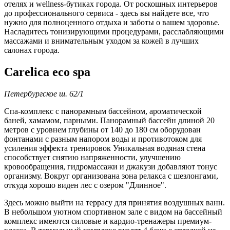
отелях и wellness-бутиках города. От роскошных интерьеров
до профессионального сервиса - здесь вы найдете все, что
нужно для полноценного отдыха и заботы о вашем здоровье.
Насладитесь тонизирующими процедурами, расслабляющими
массажами и внимательным уходом за кожей в лучших
салонах города.
Carelica eco spa
Петербургское ш. 62/1
Спа-комплекс с панорамным бассейном, ароматической
баней, хамамом, парными. Панорамный бассейн длиной 20
метров с уровнем глубины от 140 до 180 см оборудован
фонтанами с разным напором воды и противотоком для
усиления эффекта тренировок Уникальная водяная стена
способствует снятию напряженности, улучшению
кровообращения, гидромассажи и джакузи добавляют тонус
организму. Вокруг организована зона релакса с шезлонгами,
откуда хорошо виден лес с озером "Длинное".
Здесь можно выйти на террасу для принятия воздушных ванн.
В небольшом уютном спортивном зале с видом на бассейный
комплекс имеются силовые и кардио-тренажеры премиум-