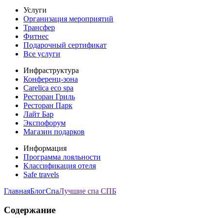
Услуги
Организация мероприятий
Трансфер
Фитнес
Подарочный сертификат
Все услуги
Инфраструктура
Конференц-зона
Carelica eco spa
Ресторан Гриль
Ресторан Парк
Лайт Бар
Экспофорум
Магазин подарков
Информация
Программа лояльности
Классификация отеля
Safe travels
Главная
Блог
Спа
Лучшие спа СПБ
Содержание