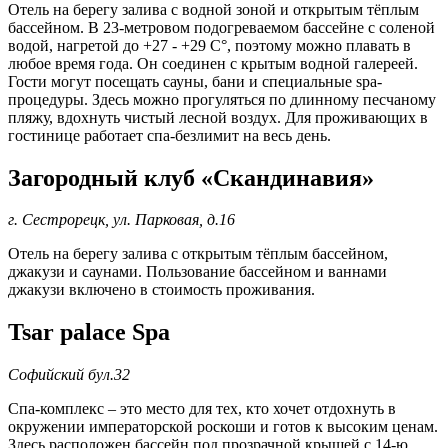
Отель на берегу залива с водной зоной и открытым тёплым
бассейном. В 23-метровом подогреваемом бассейне с соленой
водой, нагретой до +27 - +29 С°, поэтому можно плавать в
любое время года. Он соединен с крытым водной галереей.
Гости могут посещать сауны, бани и специальные spa-
процедуры. Здесь можно прогуляться по длинному песчаному
пляжу, вдохнуть чистый лесной воздух. Для проживающих в
гостинице работает спа-безлимит на весь день.
Загородный клуб «Скандинавия»
г. Сестрорецк, ул. Парковая, д.16
Отель на берегу залива с открытым тёплым бассейном,
джакузи и саунами. Пользование бассейном и ваннами
джакузи включено в стоимость проживания.
Tsar palace Spa
Софийский бул.32
Спа-комплекс – это место для тех, кто хочет отдохнуть в
окружении императорской роскоши и готов к высоким ценам.
Здесь расположен бассейн под прозрачной крышей с 14-ю