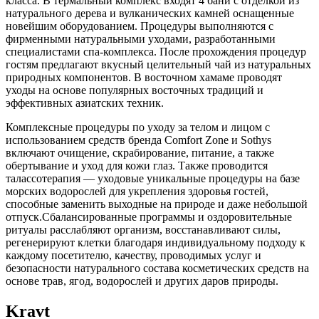
класса. В термальный комплекс входят 4 бани с отделкой из
натурального дерева и вулканических камней оснащенные
новейшим оборудованием. Процедуры выполняются с
фирменными натуральными уходами, разработанными
специалистами спа-комплекса. После прохождения процедур
гостям предлагают вкусный целительный чай из натуральных
природных компонентов. В восточном хамаме проводят
уходы на основе популярных восточных традиций и
эффективных азиатских техник.
Комплексные процедуры по уходу за телом и лицом с
использованием средств бренда Comfort Zone и Sothys
включают очищение, скрабирование, питание, а также
обертывание и уход для кожи глаз. Также проводится
талассотерапия — уходовые уникальные процедуры на базе
морских водорослей для укрепления здоровья гостей,
способные заменить выходные на природе и даже небольшой
отпуск.Сбалансированные программы и оздоровительные
ритуалы расслабляют организм, восстанавливают силы,
регенерируют клетки благодаря индивидуальному подходу к
каждому посетителю, качеству, проводимых услуг и
безопасности натурального состава косметических средств на
основе трав, ягод, водорослей и других даров природы.
Kravt