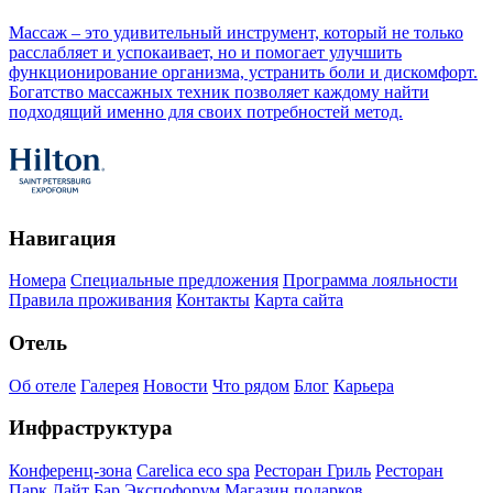
Массаж – это удивительный инструмент, который не только
расслабляет и успокаивает, но и помогает улучшить
функционирование организма, устранить боли и дискомфорт.
Богатство массажных техник позволяет каждому найти
подходящий именно для своих потребностей метод.
Навигация
Номера
Специальные предложения
Программа лояльности
Правила проживания
Контакты
Карта сайта
Отель
Об отеле
Галерея
Новости
Что рядом
Блог
Карьера
Инфраструктура
Конференц-зона
Carelica eco spa
Ресторан Гриль
Ресторан
Парк
Лайт Бар
Экспофорум
Магазин подарков