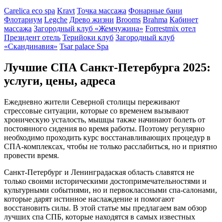
Carelica eco spa
Kravt
Точка массажа
Фонарные бани
Флотариум
Legche
Древо жизни
Brooms
Brahma
Кабинет
массажа
Загородный клуб «Жемчужина»
Forrestmix отел
Президент отель
Терийоки клуб
Загородный клуб
«Скандинавия»
Tsar palace Spa
Лучшие СПА Санкт-Петербурга 2025:
услуги, цены, адреса
Ежедневно жители Северной столицы переживают
стрессовые ситуации, которые со временем вызывают
хроническую усталость, мышцы также начинают болеть от
постоянного сидения во время работы. Поэтому регулярно
необходимо проходить курс восстанавливающих процедур в
СПА-комплексах, чтобы не только расслабиться, но и приятно
провести время.
Санкт-Петербург и Ленинградаская область славятся не
только своими историческими достопримечательностями и
культурными событиями, но и первоклассными спа-салонами,
которые дарят истинное наслаждение и помогают
восстановить силы. В этой статье мы предлагаем вам обзор
лучших спа СПБ, которые находятся в самых известных