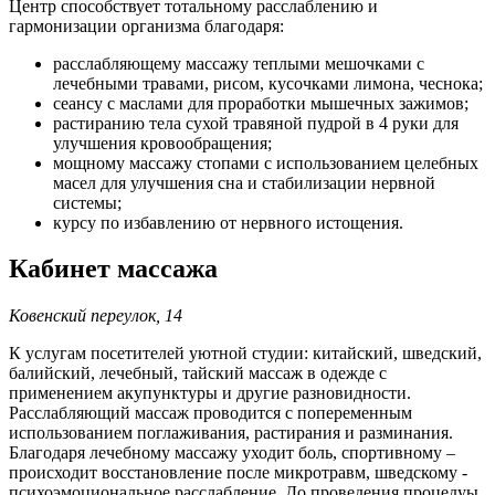
Центр способствует тотальному расслаблению и
гармонизации организма благодаря:
расслабляющему массажу теплыми мешочками с
лечебными травами, рисом, кусочками лимона, чеснока;
сеансу с маслами для проработки мышечных зажимов;
растиранию тела сухой травяной пудрой в 4 руки для
улучшения кровообращения;
мощному массажу стопами с использованием целебных
масел для улучшения сна и стабилизации нервной
системы;
курсу по избавлению от нервного истощения.
Кабинет массажа
Ковенский переулок, 14
К услугам посетителей уютной студии: китайский, шведский,
балийский, лечебный, тайский массаж в одежде с
применением акупунктуры и другие разновидности.
Расслабляющий массаж проводится с попеременным
использованием поглаживания, растирания и разминания.
Благодаря лечебному массажу уходит боль, спортивному –
происходит восстановление после микротравм, шведскому -
психоэмоциональное расслабление. До проведения процедуы