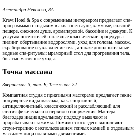
Александра Невского, 8А
Kravt Hotel & Spa с современным интерьером предлагает спа-
программами с отдыхом в аквазоне: сауне, хаммаме, соляной
пещере, снежном душе, аромапаровой, бассейне и джакузи. К
услугам посетителей: полезные классические процедуры:
пилинг, обертывание водорослями, уход для головы, массаж,
скрабирование и увлажнение тела, а также дополнительные
водные спа-ритуалы: мраморный стол для прогревания тела,
богатые масляные уходы.
Точка массажа
Зверинская, 5, лит. Б; Тележная, 22
Компактная студия с приятными мастерами предлагает такие
популярные виды массажа, как: спортивный,
антицеллюлитный, классический и расслабляющий для
снятия физического и нервного напряжения. Мастера
благодаря индивидуальному подходу выявляют и
прорабатывают зажимы. Помимо этого здесь выполняют
стоун-терапию с использованием теплых камней и отдельным
массажем лица плавными движениями.